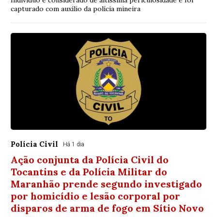
Indivíduo é considerado de altíssima periculosidade e foi
capturado com auxílio da polícia mineira
Polícia Civil
Há 1 dia
Ação conjunta da Polícia Civil do
Tocantins e da Polícia Militar do
Maranhão prende segundo investigado
por homicídio e lesão corporal por
disparos de arma de fogo em Sítio Novo