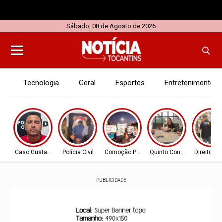
Sábado, 08 de Agosto de 2026
Tecnologia
Geral
Esportes
Entretenimento
Caso Gustavo Veloso
Polícia Civil
Comoção Popular
Quinto Constituciona
Direito C
PUBLICIDADE