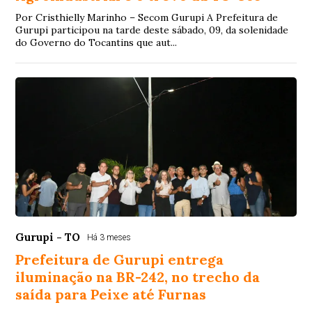
Por Cristhielly Marinho – Secom Gurupi A Prefeitura de
Gurupi participou na tarde deste sábado, 09, da solenidade
do Governo do Tocantins que aut...
Gurupi - TO
Há 3 meses
Prefeitura de Gurupi entrega
iluminação na BR-242, no trecho da
saída para Peixe até Furnas