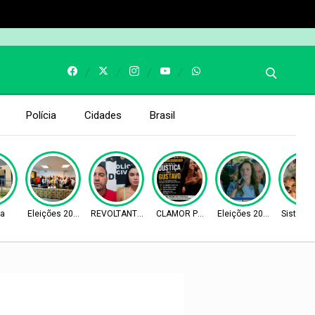
Polícia
Cidades
Brasil
ça
Eleições 2026
REVOLTANTE Monstruos
CLAMOR POR JUSTIÇA
Eleições 2026
Sistema 