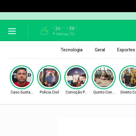
24
39
°C
°C
Palmas, TO
Tecnologia
Geral
Esportes
Caso Gustavo Veloso
Polícia Civil
Comoção Popular
Quinto Constituciona
Direito 