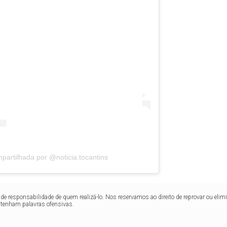
artilhada por @noticia.tocantins
de responsabilidade de quem realizá-lo. Nos reservamos ao direito de reprovar ou el
ntenham palavras ofensivas.