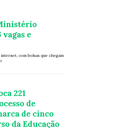
Ministério
6 vagas e
a internet, com bolsas que chegam
o
oca 221
ocesso de
marca de cinco
rso da Educação