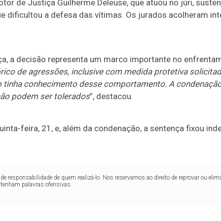
tor de Justiça Guilherme Deleuse, que atuou no júri, suste
ue dificultou a defesa das vítimas. Os jurados acolheram in
a, a decisão representa um marco importante no enfrentame
órico de agressões, inclusive com medida protetiva solicita
 tinha conhecimento desse comportamento. A condenação r
não podem ser tolerados
”, destacou.
 quinta-feira, 21, e, além da condenação, a sentença fixou i
de responsabilidade de quem realizá-lo. Nos reservamos ao direito de reprovar ou el
ntenham palavras ofensivas.