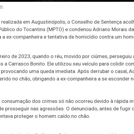
3.
 realizada em Augustinópolis, o Conselho de Sentença acol
 Público do Tocantins (MPTO) e condenou Adriano Morais da 
tra a ex-companheira e tentativa de homicídio contra um h
iro de 2023, quando o réu, movido por ciúmes, perseguiu a
 a Carrasco Bonito. Ele utilizou seu veículo para colidir c
provocando uma queda imediata. Após derrubar o casal, Adr
ferido no chão, obrigando a ex-companheira a se esconder 
 consumação dos crimes só não ocorreu devido à rápida i
de prosseguir nas agressões. O denunciado, antes de fugir d
entava proteger o homem caído no chão.