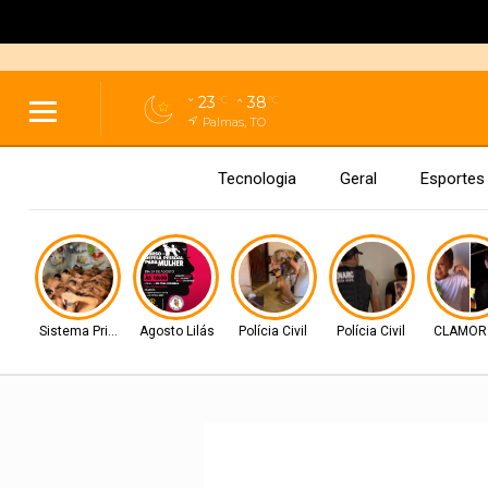
23
38
°C
°C
Palmas, TO
Tecnologia
Geral
Esportes
Sistema Prisional
Agosto Lilás
Polícia Civil
Polícia Civil
CLAMOR 