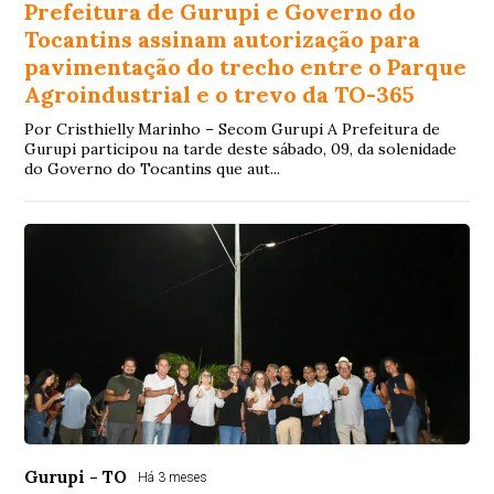
Prefeitura de Gurupi e Governo do
Tocantins assinam autorização para
pavimentação do trecho entre o Parque
Agroindustrial e o trevo da TO-365
Por Cristhielly Marinho – Secom Gurupi A Prefeitura de
Gurupi participou na tarde deste sábado, 09, da solenidade
do Governo do Tocantins que aut...
Gurupi - TO
Há 3 meses