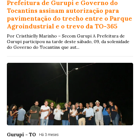
Prefeitura de Gurupi e Governo do
Tocantins assinam autorização para
pavimentação do trecho entre o Parque
Agroindustrial e o trevo da TO-365
Por Cristhielly Marinho – Secom Gurupi A Prefeitura de
Gurupi participou na tarde deste sábado, 09, da solenidade
do Governo do Tocantins que aut...
Gurupi - TO
Há 3 meses