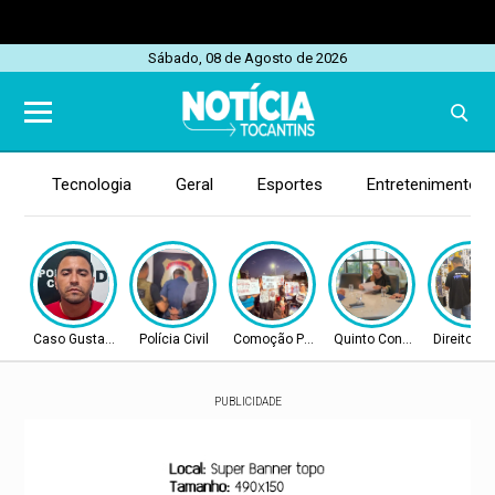
Sábado, 08 de Agosto de 2026
Tecnologia
Geral
Esportes
Entretenimento
Caso Gustavo Veloso
Polícia Civil
Comoção Popular
Quinto Constituciona
Direito C
PUBLICIDADE