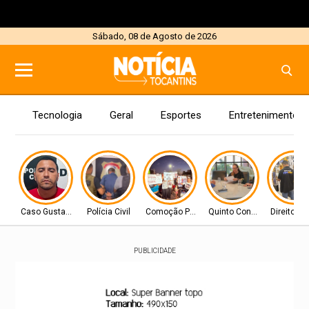
Sábado, 08 de Agosto de 2026
Tecnologia
Geral
Esportes
Entretenimento
Caso Gustavo Veloso
Polícia Civil
Comoção Popular
Quinto Constituciona
Direito C
PUBLICIDADE