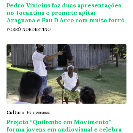
Pedro Vinícius faz duas apresentações
no Tocantins e promete agitar
Araguanã e Pau D'Arco com muito forró
FORRÓ NORDESTINO
Cultura
Há 3 semanas
Projeto “Quilombo em Movimento”
forma jovens em audiovisual e celebra