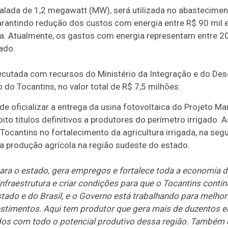
talada de 1,2 megawatt (MW), será utilizada no abastecime
rantindo redução dos custos com energia entre R$ 90 mil e
ola. Atualmente, os gastos com energia representam entre 
ado.
ecutada com recursos do Ministério da Integração e do Des
do Tocantins, no valor total de R$ 7,5 milhões.
e oficializar a entrega da usina fotovoltaica do Projeto Ma
to títulos definitivos a produtores do perímetro irrigado.
ocantins no fortalecimento da agricultura irrigada, na seg
da produção agrícola na região sudeste do estado.
ara o estado, gera empregos e fortalece toda a economia 
infraestrutura e criar condições para que o Tocantins cont
tado e do Brasil, e o Governo está trabalhando para melhora
estimentos. Aqui tem produtor que gera mais de duzentos 
dos com todo o potencial produtivo dessa região. Também 