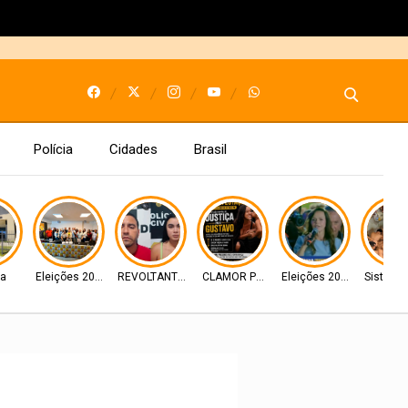
Polícia
Cidades
Brasil
ça
Eleições 2026
REVOLTANTE Monstruos
CLAMOR POR JUSTIÇA
Eleições 2026
Sistema 