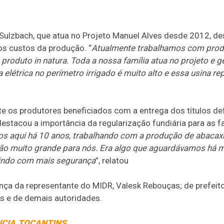
 Sulzbach, que atua no Projeto Manuel Alves desde 2012, de
os custos da produção. “
Atualmente trabalhamos com prod
 produto in natura. Toda a nossa família atua no projeto e
 elétrica no perímetro irrigado é muito alto e essa usina r
os produtores beneficiados com a entrega dos títulos defin
destacou a importância da regularização fundiária para as 
s aqui há 10 anos, trabalhando com a produção de abacaxi 
ação muito grande para nós. Era algo que aguardávamos há
tindo com mais segurança
”, relatou
ça da representante do MIDR, Valesk Rebouças; de prefeitos
is e de demais autoridades.
TICIA.TOCANTINS