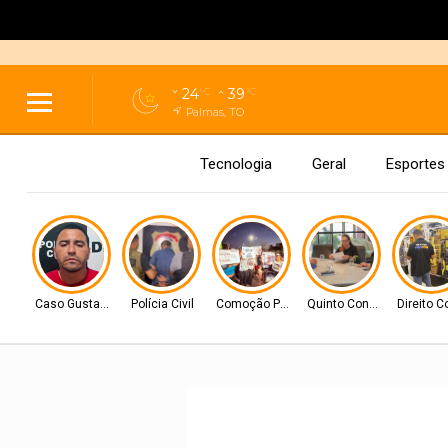
24
39
°C
°C
Palmas, TO
Tecnologia
Geral
Esportes
Caso Gustavo Veloso
Polícia Civil
Comoção Popular
Quinto Constituciona
Direito 