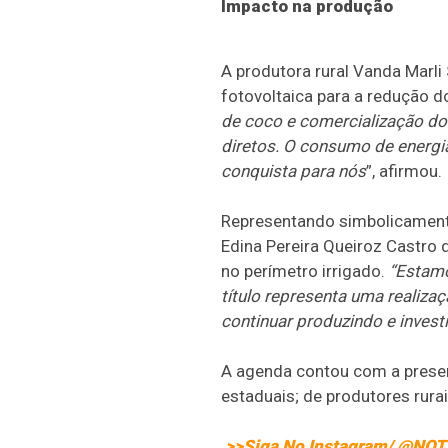
Impacto na produção
A produtora rural Vanda Marli
fotovoltaica para a redução d
de coco e comercialização do
diretos. O consumo de energia
conquista para nós
”, afirmou.
Representando simbolicamente 
Edina Pereira Queiroz Castro 
no perímetro irrigado.
“Estamo
título representa uma realiz
continuar produzindo e inves
A agenda contou com a presen
estaduais; de produtores rura
>>Siga No Instagram/ @NO