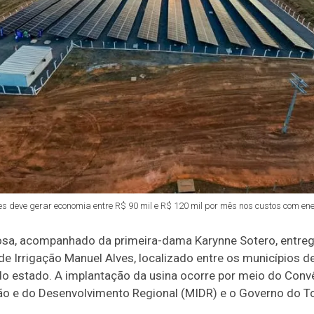
es deve gerar economia entre R$ 90 mil e R$ 120 mil por mês nos custos com ener
sa, acompanhado da primeira-dama Karynne Sotero, entregou
de Irrigação Manuel Alves, localizado entre os municípios d
 do estado. A implantação da usina ocorre por meio do Conv
ção e do Desenvolvimento Regional (MIDR) e o Governo do T