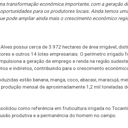
uma transformação econômica importante, com a geração d
 oportunidades para os produtores locais. Ainda temos um
 que pode ampliar ainda mais o crescimento econômico regi
Alves possui cerca de 3.972 hectares de área irrigável, dis
es e outros 14 lotes empresariais. O perímetro irrigado for
impulsiona a geração de emprego e renda na região sudeste
tos e indiretos, contribuindo para o crescimento econômico
produzidas estão banana, manga, coco, abacaxi, maracujá, me
ra produção mensal de aproximadamente 1,2 mil toneladas d
solidou como referência em fruticultura irrigada no Tocan
clusão produtiva e a permanência do homem no campo.