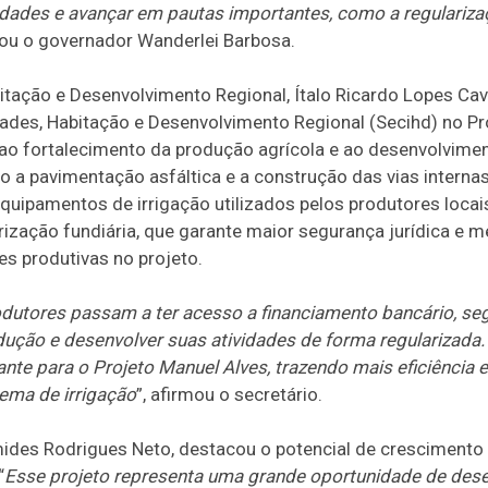
idades e avançar em pautas importantes, como a regularizaçã
cou o governador Wanderlei Barbosa.
itação e Desenvolvimento Regional, Ítalo Ricardo Lopes Cav
ades, Habitação e Desenvolvimento Regional (Secihd) no Pr
ao fortalecimento da produção agrícola e ao desenvolviment
o a pavimentação asfáltica e a construção das vias internas
equipamentos de irrigação utilizados pelos produtores loca
rização fundiária, que garante maior segurança jurídica e 
es produtivas no projeto.
rodutores passam a ter acesso a financiamento bancário, se
dução e desenvolver suas atividades de forma regularizada
te para o Projeto Manuel Alves, trazendo mais eficiência e
ema de irrigação
”, afirmou o secretário.
mides Rodrigues Neto, destacou o potencial de crescimento 
“
Esse projeto representa uma grande oportunidade de dese